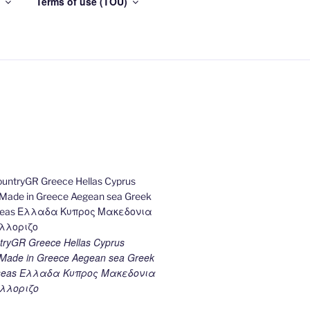
Terms of use (TOU)
ryGR Greece Hellas Cyprus
ade in Greece Aegean sea Greek
k seas Ελλαδα Κυπρος Μακεδονια
λλοριζο