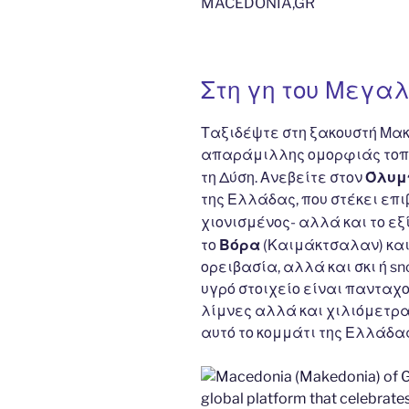
MACEDONIA,GR
b
er
t
dI
o
n
o
Στη γη του Μεγα
k
Ταξιδέψτε στη ξακουστή Μακ
απαράμιλλης ομορφιάς τοπία
Όλυμ
τη Δύση. Ανεβείτε στον
της Ελλάδας, που στέκει επι
χιονισμένος- αλλά και το εξ
Βόρα
το
(Καιμάκτσαλαν) και
ορειβασία, αλλά και σκι ή s
υγρό στοιχείο είναι πανταχ
λίμνες αλλά και χιλιόμετρ
αυτό το κομμάτι της Ελλάδας