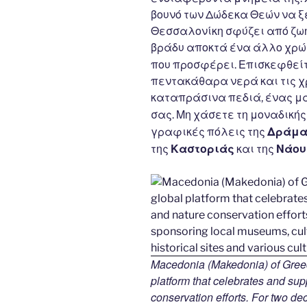
βουνό των Δώδεκα Θεών να ξ
Θεσσαλονίκη σφύζει από ζωή 
βράδυ αποκτά ένα άλλο χρώμ
που προσφέρει. Επισκεφθείτ
πεντακάθαρα νερά και τις χ
καταπράσινα πεδιά, ένας μα
σας. Μη χάσετε τη μοναδική
Δράμ
γραφικές πόλεις της
Καστοριάς
Νάου
της
και της
Macedonia (Makedonia) of Greec
platform that celebrates and suppo
conservation efforts. For two d