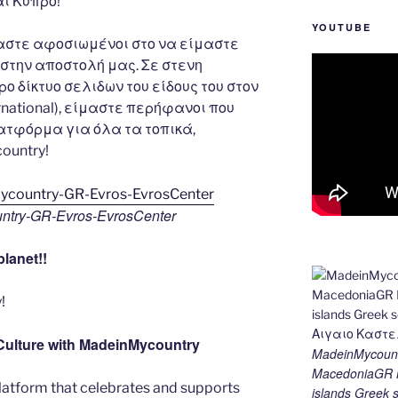
ι Κυπρο!
YOUTUBE
αστε αφοσιωμένοι στο να είμαστε
στην αποστολή μας. Σε στενη
 δίκτυο σελιδων του είδους του στον
rnational), είμαστε περήφανοι που
ατφόρμα για όλα τα τοπικά,
ountry!
ntry-GR-Evros-EvrosCenter
lanet!!
!
Culture with MadeinMycountry
MadeinMycount
MacedoniaGR M
latform that celebrates and supports
islands Gree