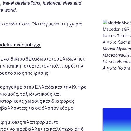
travel destinations, historical sites and
he world.
 παραδοσιακο, “Φτιαγμενο στη χωρα
adein-mycountry.gr
MadeinMycount
MacedoniaGR M
 ενα δικτυο δεκαδων ιστοσελιδων που
islands Gree
ν τοπική ιστορία, τον πολιτισμό, την
Αιγαιο Καστε
προστασιας της φύσης!
 χορηγούμε στην Ελλαδα και την Κυπρο
νισμούς, ταξιδιωτικούς και
 ιστορικούς χώρους και διάφορες
οβαλλοντας τα σε όλο τον κόσμο!
αφημίσεις πλατφόρμα, το
ται να προβάλλει τα καλύτερα από