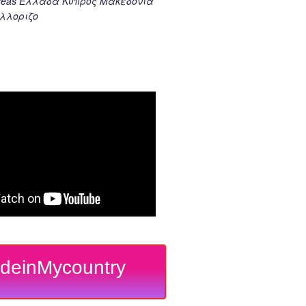
k seas Ελλαδα Κυπρος Μακεδονια
λλοριζο
deinMycountry