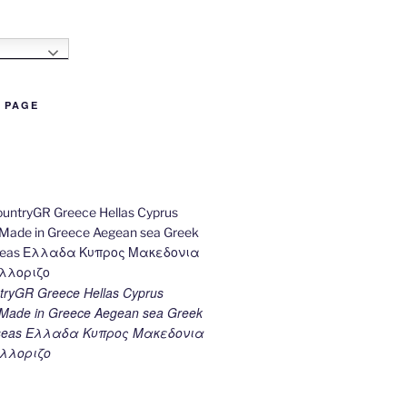
h
B PAGE
ryGR Greece Hellas Cyprus
ade in Greece Aegean sea Greek
k seas Ελλαδα Κυπρος Μακεδονια
λλοριζο