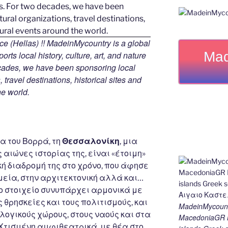
e (Hellas) !! MadeinMycountry is a global
Mad
rts local history, culture, art, and nature
ecades, we have been sponsoring local
travel destinations, historical sites and
he world.
Θεσσαλονίκη
α του Βορρά, τη
, μια
ς αιώνες ιστορίας της, είναι «έτοιμη»
ή διαδρομή της στο χρόνο, που άφησε
εία, στην αρχιτεκτονική αλλά και…
νο στοιχείο συνυπάρχει αρμονικά με
ς θρησκείες και τους πολιτισμούς, και
MadeinMycount
ογικούς χώρους, στους ναούς και στα
MacedoniaGR M
Χτισμένη αμφιθεατρικά, με θέα στο