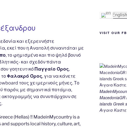
st
n
a
Li
g
m
n
Englis
er
k
λέξανδρου
VISIT OUR F
εδονία και εξερευνήστε
, εκεί που η Ανατολή συναντάται με
πο
, το φημισμένο και πιο ψηλό βουνό
βλητικός- και σχεδόν πάντα
Παγγαίο Όρος
ίσου γοητευτικό
,
Φαλακρό Όρος
 το
, για να κάνετε
nowboard τους χειμερινούς μήνες. Το
ού παρόν, με σημαντικά ποτάμια,
MadeinMycount
α ακτογραμμής να συνυπάρχουν σε
MacedoniaGR M
.
islands Gree
Αιγαιο Καστε