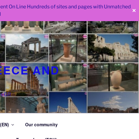
 went On Line Hundreds of sites and pages with Unmatched
✕
d
EECE AND
as GR
 (EN)
Our community