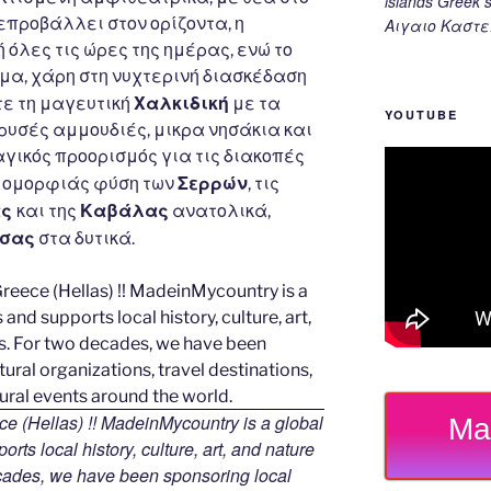
islands Gree
επροβάλλει στον ορίζοντα, η
Αιγαιο Καστε
όλες τις ώρες της ημέρας, ενώ το
α, χάρη στη νυχτερινή διασκέδαση
Χαλκιδική
ε τη μαγευτική
με τα
YOUTUBE
ρυσές αμμουδιές, μικρα νησάκια και
γικός προορισμός για τις διακοπές
Σερρών
ς ομορφιάς φύση των
, τις
ας
Καβάλας
και της
ανατολικά,
σας
στα δυτικά.
e (Hellas) !! MadeinMycountry is a global
Ma
rts local history, culture, art, and nature
ecades, we have been sponsoring local