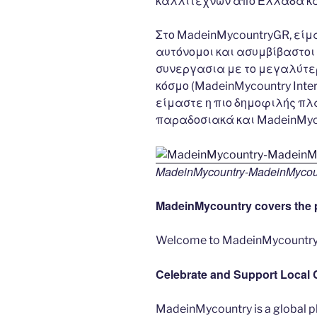
καλλιτεχνών από Ελλαδα κα
Στο MadeinMycountryGR, είμ
αυτόνομοι και ασυμβίβαστοι 
συνεργασια με το μεγαλύτερο
κόσμο (MadeinMycountry Inte
είμαστε η πιο δημοφιλής πλ
παραδοσιακά και MadeinMyc
MadeinMycountry-MadeinMycou
MadeinMycountry covers the p
Welcome to MadeinMycountry
Celebrate and Support Local 
MadeinMycountry is a global p