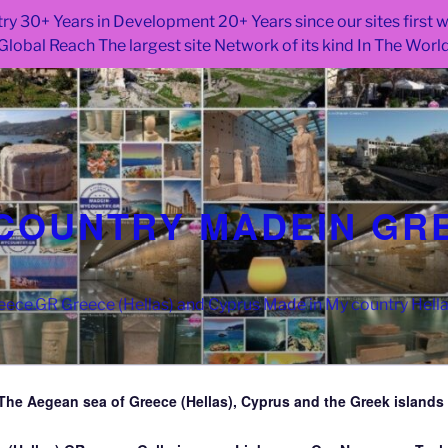
ry 30+ Years in Development 20+ Years since our sites first
Global Reach The largest site Network of its kind In The Worl
COUNTRY MADEIN GR
ce.GR Greece (Hellas) and Cyprus Made in My country Hell
The Aegean sea of Greece (Hellas), Cyprus and the Greek islands