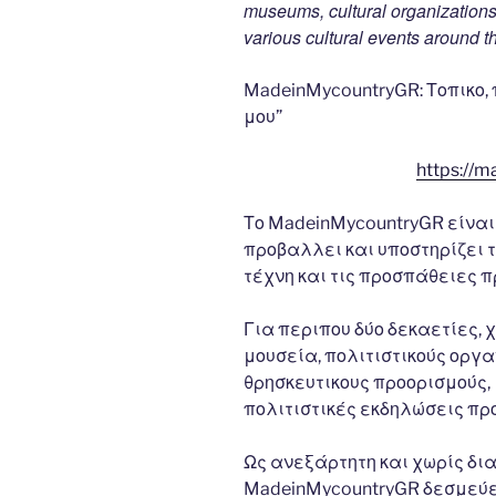
museums, cultural organizations, 
various cultural events around t
MadeinMycountryGR: Τοπικο,
μου”
https://m
Το MadeinMycountryGR είναι
προβαλλει και υποστηρίζει τη
τέχνη και τις προσπάθειες 
Για περιπου δύο δεκαετίες,
μουσεία, πολιτιστικούς οργα
θρησκευτικους προορισμούς,
πολιτιστικές εκδηλώσεις πρ
Ως ανεξάρτητη και χωρίς δι
MadeinMycountryGR δεσμεύε