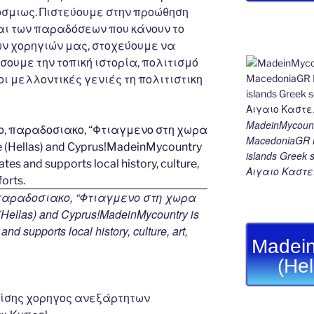
σμιως. Πιστεύουμε στην προώθηση
αι των παραδόσεων που κάνουν το
ων χορηγιών μας, στοχεύουμε να
ουμε την τοπική ιστορία, πολιτισμό
οι μελλοντικές γενιές τη πολιτιστικη
MadeinMycount
MacedoniaGR M
islands Gree
Αιγαιο Καστε
 παραδοσιακο, “Φτιαγμενο στη χωρα
Hellas) and Cyprus!MadeinMycountry is
and supports local history, culture, art,
Madein
(He
πίσης χορηγος ανεξάρτητων