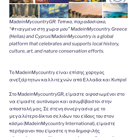
MadeinMycountryGR: Τοπικο, παραδοσιακο,
“Φτιαγμενο στη χωρα μου” MadeinMycountry Greece
(Hellas) and Cyprus!MadeinMycountry is a global
platform that celebrates and supports local history,
culture, art, and nature conservation efforts.
Το MadeinMycountry είναι επίσης χορηγος
ανεξάρτητων καλλιτεχνών από Ελλαδα και Κυπρο!
Στο MadeinMycountryGR, είμαστε αφοσιωμένοι στο
να είμαστε αυτόνομοι και ασυμβίβαστοι στην
αποστολή μας. Σε στενη συνεργασια με το
μεγαλύτερο δίκτυο σελιδων του είδους του στον
κόσμο (MadeinMycountry International), είμαστε
περήφανοι που είμαστε η πιο δημοφιλής