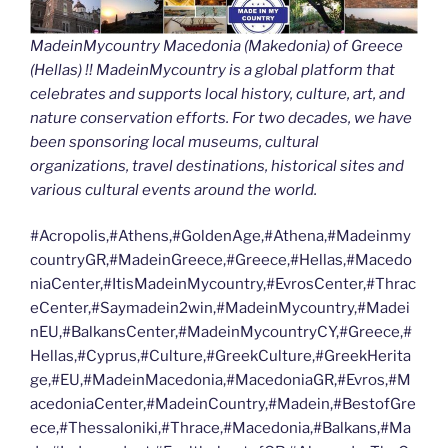
MadeinMycountry Macedonia (Makedonia) of Greece
(Hellas) !! MadeinMycountry is a global platform that
celebrates and supports local history, culture, art, and
nature conservation efforts. For two decades, we have
been sponsoring local museums, cultural
organizations, travel destinations, historical sites and
various cultural events around the world.
#Acropolis,#Athens,#GoldenAge,#Athena,#Madeinmy
countryGR,#MadeinGreece,#Greece,#Hellas,#Macedo
niaCenter,#ItisMadeinMycountry,#EvrosCenter,#Thrac
eCenter,#Saymadein2win,#MadeinMycountry,#Madei
nEU,#BalkansCenter,#MadeinMycountryCY,#Greece,#
Hellas,#Cyprus,#Culture,#GreekCulture,#GreekHerita
ge,#EU,#MadeinMacedonia,#MacedoniaGR,#Evros,#M
acedoniaCenter,#MadeinCountry,#Madein,#BestofGre
ece,#Thessaloniki,#Thrace,#Macedonia,#Balkans,#Ma