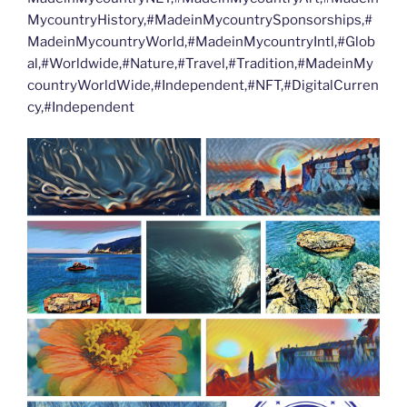
MycountryHistory,#MadeinMycountrySponsorships,#
MadeinMycountryWorld,#MadeinMycountryIntl,#Glob
al,#Worldwide,#Nature,#Travel,#Tradition,#MadeinMy
countryWorldWide,#Independent,#NFT,#DigitalCurren
cy,#Independent