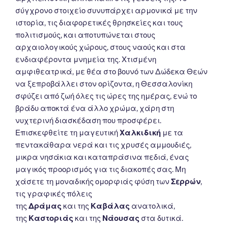
σύγχρονο στοιχείο συνυπάρχει αρμονικά με την
ιστορία, τις διαφορετικές θρησκείες και τους
πολιτισμούς, και αποτυπώνεται στους
αρχαιολογικούς χώρους, στους ναούς και στα
ενδιαφέροντα μνημεία της. Χτισμένη
αμφιθεατρικά, με θέα στο βουνό των Δώδεκα Θεών
να ξεπροβάλλει στον ορίζοντα, η Θεσσαλονίκη
σφύζει από ζωή όλες τις ώρες της ημέρας, ενώ το
βράδυ αποκτά ένα άλλο χρώμα, χάρη στη
νυχτερινή διασκέδαση που προσφέρει.
Επισκεφθείτε τη μαγευτική
Χαλκιδική
με τα
πεντακάθαρα νερά και τις χρυσές αμμουδιές,
μικρα νησάκια και καταπράσινα πεδιά, ένας
μαγικός προορισμός για τις διακοπές σας. Μη
χάσετε τη μοναδικής ομορφιάς φύση των
Σερρών
,
τις γραφικές πόλεις
της
Δράμας
και της
Καβάλας
ανατολικά,
της
Καστοριάς
και της
Νάουσας
στα δυτικά.