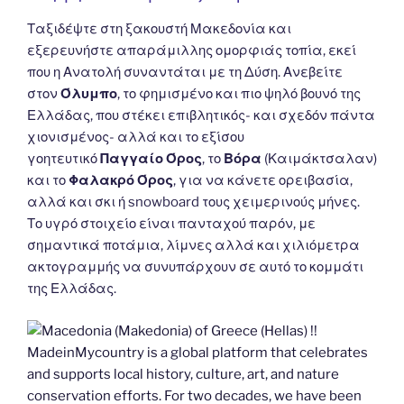
k
Ταξιδέψτε στη ξακουστή Μακεδονία και
εξερευνήστε απαράμιλλης ομορφιάς τοπία, εκεί
που η Ανατολή συναντάται με τη Δύση. Ανεβείτε
στον
Όλυμπο
, το φημισμένο και πιο ψηλό βουνό της
Ελλάδας, που στέκει επιβλητικός- και σχεδόν πάντα
χιονισμένος- αλλά και το εξίσου
γοητευτικό
Παγγαίο Όρος
, το
Βόρα
(Καιμάκτσαλαν)
και το
Φαλακρό Όρος
, για να κάνετε ορειβασία,
αλλά και σκι ή snowboard τους χειμερινούς μήνες.
Το υγρό στοιχείο είναι πανταχού παρόν, με
σημαντικά ποτάμια, λίμνες αλλά και χιλιόμετρα
ακτογραμμής να συνυπάρχουν σε αυτό το κομμάτι
της Ελλάδας.