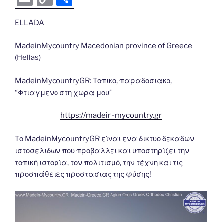
c
itt
g
d
k
er
ss
er
e
m
o
h
e
er
g
di
e
e
e
gr
ELLADA
ai
p
ar
b
er
t
dI
st
n
a
l
y
e
MadeinMycountry Macedonian province of Greece
o
n
g
m
Li
(Hellas)
o
er
n
MadeinMycountryGR: Τοπικο, παραδοσιακο,
k
k
“Φτιαγμενο στη χωρα μου”
https://madein-mycountry.gr
Το MadeinMycountryGR είναι ενα δικτυο δεκαδων
ιστοσελιδων που προβαλλει και υποστηρίζει την
τοπική ιστορία, τον πολιτισμό, την τέχνη και τις
προσπάθειες προστασιας της φύσης!