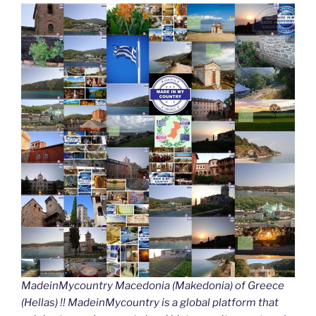
MadeinMycountry Macedonia (Makedonia) of Greece
(Hellas) !! MadeinMycountry is a global platform that