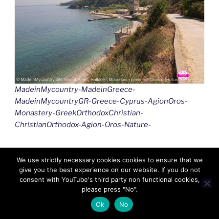
MadeinMycountry-MadeinGreece-
MadeinMycountryGR-Greece-Cyprus-AgionOros-
Monastery-GreekOrthodoxChristian-
ChristianOrthodox-Agion-Oros-Nature-
Το MadeinMycountry είναι επίσης χορηγος
We use strictly necessary cookies cookies to ensure that we
give you the best experience on our website. If you do not
ανεξάρτητων καλλιτεχνών από Ελλαδα και Κυπρο!
consent with YouTube's third party non functional cookies,
please press "No".
Στο MadeinMycountryGR, είμαστε αφοσιωμένοι στο
Ok
No
να είμαστε αυτόνομοι και ασυμβίβαστοι στην
αποστολή μας. Σε στενη συνεργασια με το