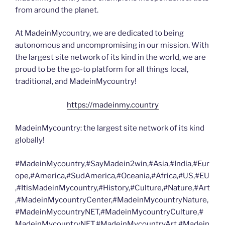
from around the planet.
At MadeinMycountry, we are dedicated to being
autonomous and uncompromising in our mission. With
the largest site network of its kind in the world, we are
proud to be the go-to platform for all things local,
traditional, and MadeinMycountry!
https://madeinmy.country
MadeinMycountry: the largest site network of its kind
globally!
#MadeinMycountry,#SayMadein2win,#Asia,#India,#Eur
ope,#America,#SudAmerica,#Oceania,#Africa,#US,#EU
,#ItisMadeinMycountry,#History,#Culture,#Nature,#Art
,#MadeinMycountryCenter,#MadeinMycountryNature,
#MadeinMycountryNET,#MadeinMycountryCulture,#
MadeinMycountryNET,#MadeinMycountryArt,#Madein