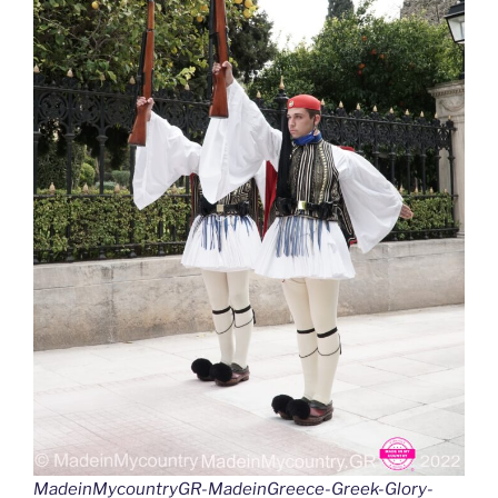
k
MadeinMycountryGR-MadeinGreece-Greek-Glory-