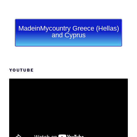
MadeinMycountry Greece (Hellas)
and Cyprus
YOUTUBE