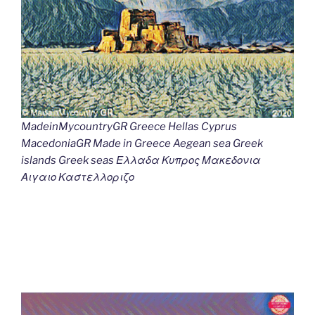
MadeinMycountryGR Greece Hellas Cyprus
MacedoniaGR Made in Greece Aegean sea Greek
islands Greek seas Ελλαδα Κυπρος Μακεδονια
Αιγαιο Καστελλοριζο