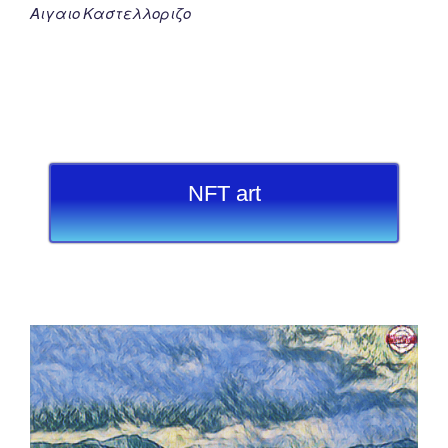
Αιγαιο Καστελλοριζο
NFT art