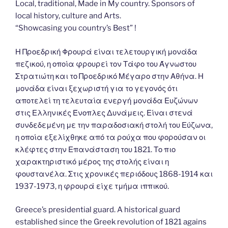
Local, traditional, Made in My country. Sponsors of
local history, culture and Arts.
“Showcasing you country’s Best” !
Η Προεδρική Φρουρά είναι τελετουργική μονάδα
πεζικού, η οποία φρουρεί τον Τάφο του Άγνωστου
Στρατιώτη και το Προεδρικό Μέγαρο στην Αθήνα. Η
μονάδα είναι ξεχωριστή για το γεγονός ότι
αποτελεί τη τελευταία ενεργή μονάδα Ευζώνων
στις Ελληνικές Ένοπλες Δυνάμεις. Είναι στενά
συνδεδεμένη με την παραδοσιακή στολή του Εύζωνα,
η οποία εξελίχθηκε από τα ρούχα που φορούσαν οι
κλέφτες στην Επανάσταση του 1821. Το πιο
χαρακτηριστικό μέρος της στολής είναι η
φουστανέλα. Στις χρονικές περιόδους 1868-1914 και
1937-1973, η φρουρά είχε τμήμα ιππικού.
Greece’s presidential guard. A historical guard
established since the Greek revolution of 1821 agains