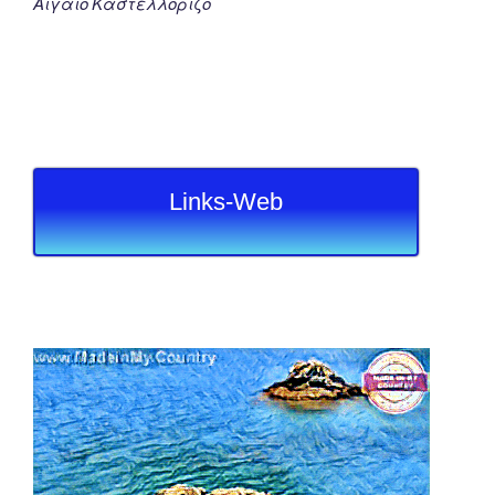
Αιγαιο Καστελλοριζο
Links-Web