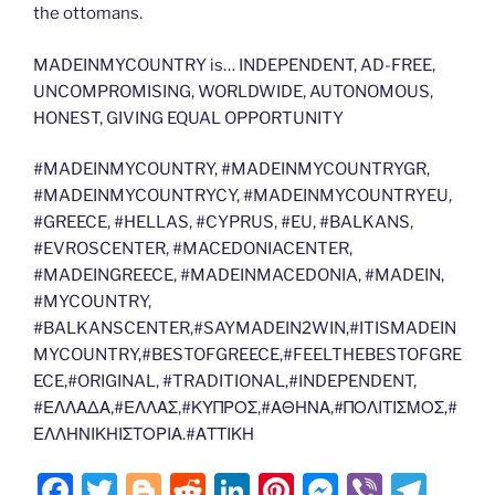
the ottomans.
MADEINMYCOUNTRY is… INDEPENDENT, AD-FREE,
UNCOMPROMISING, WORLDWIDE, AUTONOMOUS,
HONEST, GIVING EQUAL OPPORTUNITY
#MADEINMYCOUNTRY, #MADEINMYCOUNTRYGR,
#MADEINMYCOUNTRYCY, #MADEINMYCOUNTRYEU,
#GREECE, #HELLAS, #CYPRUS, #EU, #BALKANS,
#EVROSCENTER, #MACEDONIACENTER,
#MADEINGREECE, #MADEINMACEDONIA, #MADEIN,
#MYCOUNTRY,
#BALKANSCENTER,#SAYMADEIN2WIN,#ITISMADEIN
MYCOUNTRY,#BESTOFGREECE,#FEELTHEBESTOFGRE
ECE,#ORIGINAL, #TRADITIONAL,#INDEPENDENT,
#ΕΛΛΑΔΑ,#ΕΛΛΑΣ,#ΚΥΠΡΟΣ,#ΑΘΗΝΑ,#ΠΟΛΙΤΙΣΜΟΣ,#
ΕΛΛΗΝΙΚΗΙΣΤΟΡΙΑ.#ΑΤΤΙΚΗ
F
T
Bl
R
Li
Pi
M
Vi
T