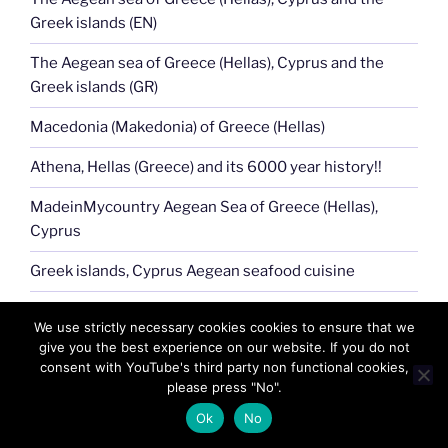
Greek islands (EN)
The Aegean sea of Greece (Hellas), Cyprus and the
Greek islands (GR)
Macedonia (Makedonia) of Greece (Hellas)
Athena, Hellas (Greece) and its 6000 year history!!
MadeinMycountry Aegean Sea of Greece (Hellas),
Cyprus
Greek islands, Cyprus Aegean seafood cuisine
MadeinMycountry Macedonian province of Greece
We use strictly necessary cookies cookies to ensure that we
(Hellas)
give you the best experience on our website. If you do not
consent with YouTube's third party non functional cookies,
Aegean sea of Greece (Hellas), Cyprus and the Greek
please press "No".
islands!!
Ok
No
Celebrate and Support Local Culture with