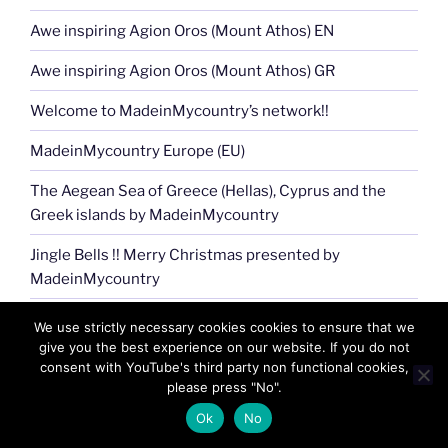
Awe inspiring Agion Oros (Mount Athos) EN
Awe inspiring Agion Oros (Mount Athos) GR
Welcome to MadeinMycountry’s network!!
MadeinMycountry Europe (EU)
The Aegean Sea of Greece (Hellas), Cyprus and the
Greek islands by MadeinMycountry
Jingle Bells !! Merry Christmas presented by
MadeinMycountry
MadeinMycountry Greek (Eastern) Orthodox churches
We use strictly necessary cookies cookies to ensure that we
give you the best experience on our website. If you do not
The Aegean sea of Greece (Hellas), Cyprus and the
consent with YouTube's third party non functional cookies,
Greek islands (EN)
please press "No".
Ok
No
The Aegean sea of Greece (Hellas), Cyprus and the
Greek islands (GR)