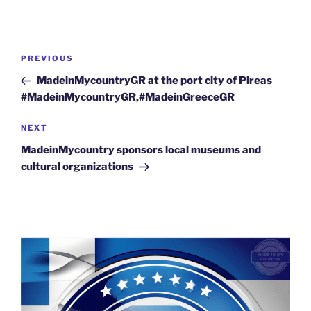
Post
Previous
PREVIOUS
navigation
Post
MadeinMycountryGR at the port city of Pireas
#MadeinMycountryGR,#MadeinGreeceGR
Next
NEXT
Post
MadeinMycountry sponsors local museums and
cultural organizations