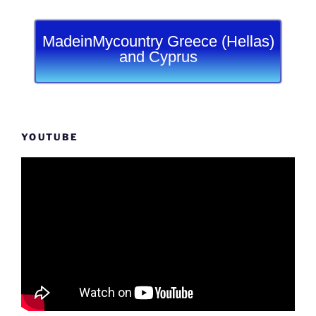
MadeinMycountry Greece (Hellas)
and Cyprus
YOUTUBE