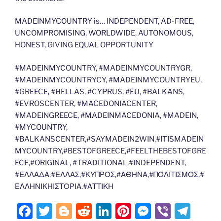
MADEINMYCOUNTRY is… INDEPENDENT, AD-FREE,
UNCOMPROMISING, WORLDWIDE, AUTONOMOUS,
HONEST, GIVING EQUAL OPPORTUNITY
#MADEINMYCOUNTRY, #MADEINMYCOUNTRYGR,
#MADEINMYCOUNTRYCY, #MADEINMYCOUNTRYEU,
#GREECE, #HELLAS, #CYPRUS, #EU, #BALKANS,
#EVROSCENTER, #MACEDONIACENTER,
#MADEINGREECE, #MADEINMACEDONIA, #MADEIN,
#MYCOUNTRY,
#BALKANSCENTER,#SAYMADEIN2WIN,#ITISMADEIN
MYCOUNTRY,#BESTOFGREECE,#FEELTHEBESTOFGRE
ECE,#ORIGINAL, #TRADITIONAL,#INDEPENDENT,
#ΕΛΛΑΔΑ,#ΕΛΛΑΣ,#ΚΥΠΡΟΣ,#ΑΘΗΝΑ,#ΠΟΛΙΤΙΣΜΟΣ,#
ΕΛΛΗΝΙΚΗΙΣΤΟΡΙΑ.#ΑΤΤΙΚΗ
F
T
Bl
R
Li
Pi
M
Vi
T