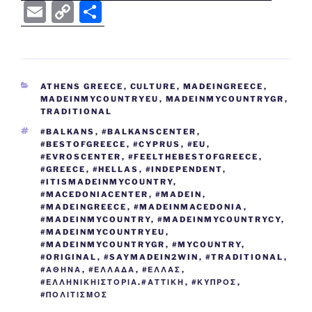
a
w
o
e
n
nt
e
b
el
E
C
S
c
itt
g
d
k
er
ss
er
e
m
o
h
e
er
g
di
e
e
e
gr
ai
p
ar
b
er
t
dI
st
n
a
l
y
e
CATEGORIES
ATHENS GREECE
,
CULTURE
,
MADEINGREECE
,
o
n
g
m
Li
MADEINMYCOUNTRYEU
,
MADEINMYCOUNTRYGR
,
o
er
TRADITIONAL
n
TAGS
#BALKANS
,
#BALKANSCENTER
,
k
k
#BESTOFGREECE
,
#CYPRUS
,
#EU
,
#EVROSCENTER
,
#FEELTHEBESTOFGREECE
,
#GREECE
,
#HELLAS
,
#INDEPENDENT
,
#ITISMADEINMYCOUNTRY
,
#MACEDONIACENTER
,
#MADEIN
,
#MADEINGREECE
,
#MADEINMACEDONIA
,
#MADEINMYCOUNTRY
,
#MADEINMYCOUNTRYCY
,
#MADEINMYCOUNTRYEU
,
#MADEINMYCOUNTRYGR
,
#MYCOUNTRY
,
#ORIGINAL
,
#SAYMADEIN2WIN
,
#TRADITIONAL
,
#ΑΘΗΝΑ
,
#ΕΛΛΑΔΑ
,
#ΕΛΛΑΣ
,
#ΕΛΛΗΝΙΚΗΙΣΤΟΡΙΑ.#ΑΤΤΙΚΗ
,
#ΚΥΠΡΟΣ
,
#ΠΟΛΙΤΙΣΜΟΣ