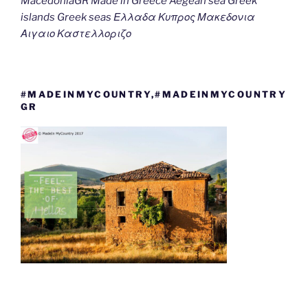
MacedoniaGR Made in Greece Aegean sea Greek
islands Greek seas Ελλαδα Κυπρος Μακεδονια
Αιγαιο Καστελλοριζο
#MADEINMYCOUNTRY,#MADEINMYCOUNTRY
GR