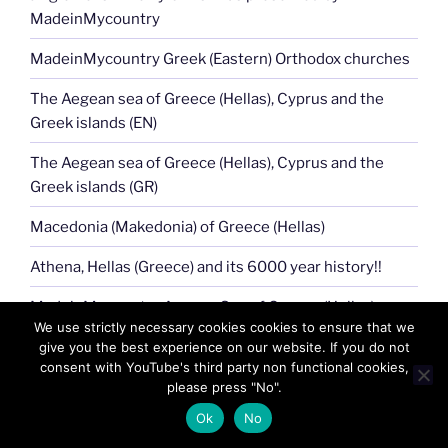
MadeinMycountry
MadeinMycountry Greek (Eastern) Orthodox churches
The Aegean sea of Greece (Hellas), Cyprus and the
Greek islands (EN)
The Aegean sea of Greece (Hellas), Cyprus and the
Greek islands (GR)
Macedonia (Makedonia) of Greece (Hellas)
Athena, Hellas (Greece) and its 6000 year history!!
MadeinMycountry Aegean Sea of Greece (Hellas),
We use strictly necessary cookies cookies to ensure that we
Cyprus
give you the best experience on our website. If you do not
consent with YouTube's third party non functional cookies,
please press "No".
NAVIGATION
Ok
No