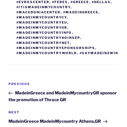
#EVROSCENTER
,
#FERES
,
#GREECE
,
#HELLAS
,
#ITISMADEINMYCOUNTRY
,
#MACEDONIACENTER
,
#MADEINGREECE
,
#MADEINMYCOUNTRYCY
,
#MADEINMYCOUNTRYEU
,
#MADEINMYCOUNTRYGR
,
#MADEINMYCOUNTRYINFO
,
#MADEINMYCOUNTRYKOINSEP
,
#MADEINMYCOUNTRYNET
,
#MADEINMYCOUNTRYSPONSORSHIPS
,
#MADEINMYCOUNTRYWORLD
,
#SAYMADEIN2WIN
Post
Previous
PREVIOUS
navigation
Post
MadeinGreece and MadeinMycountryGR sponsor
the promotion of Thrace GR
Next
NEXT
Post
MadeinGreece MadeinMycountry Athens,GR