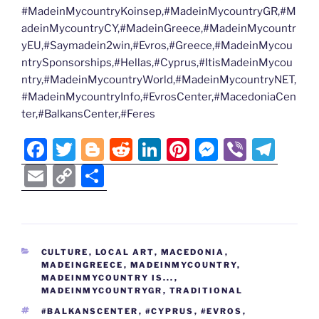
#MadeinMycountryKoinsep,#MadeinMycountryGR,#M
adeinMycountryCY,#MadeinGreece,#MadeinMycountr
yEU,#Saymadein2win,#Evros,#Greece,#MadeinMycou
ntrySponsorships,#Hellas,#Cyprus,#ItisMadeinMycou
ntry,#MadeinMycountryWorld,#MadeinMycountryNET,
#MadeinMycountryInfo,#EvrosCenter,#MacedoniaCen
ter,#BalkansCenter,#Feres
F
T
Bl
R
Li
Pi
M
Vi
T
a
w
o
e
n
nt
e
b
el
E
C
S
c
itt
g
d
k
er
ss
er
e
m
o
h
e
er
g
di
e
e
e
gr
ai
p
ar
b
er
t
dI
st
n
a
l
y
e
CATEGORIES
CULTURE
,
LOCAL ART
,
MACEDONIA
,
o
n
g
m
Li
MADEINGREECE
,
MADEINMYCOUNTRY
,
o
er
MADEINMYCOUNTRY IS...
,
n
MADEINMYCOUNTRYGR
,
TRADITIONAL
k
k
TAGS
#BALKANSCENTER
,
#CYPRUS
,
#EVROS
,