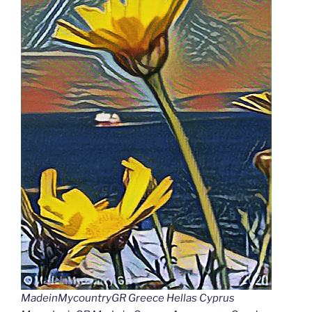
MadeinMycountryGR Greece Hellas Cyprus