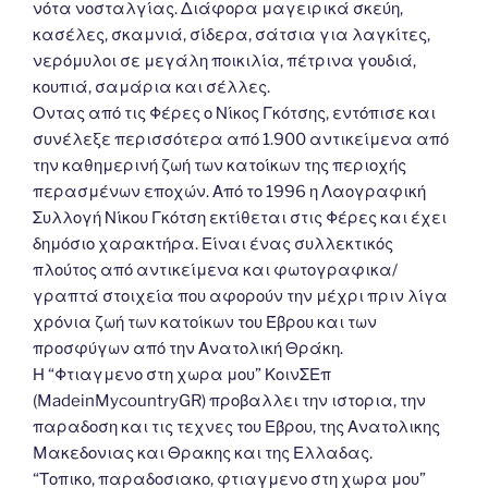
νότα νοσταλγίας. Διάφορα μαγειρικά σκεύη,
κασέλες, σκαμνιά, σίδερα, σάτσια για λαγκίτες,
νερόμυλοι σε μεγάλη ποικιλία, πέτρινα γουδιά,
κουπιά, σαμάρια και σέλλες.
Οντας από τις Φέρες ο Νίκος Γκότσης, εντόπισε και
συνέλεξε περισσότερα από 1.900 αντικείμενα από
την καθημερινή ζωή των κατοίκων της περιοχής
περασμένων εποχών. Από το 1996 η Λαογραφική
Συλλογή Νίκου Γκότση εκτίθεται στις Φέρες και έχει
δημόσιο χαρακτήρα. Είναι ένας συλλεκτικός
πλούτος από αντικείμενα και φωτογραφικα/
γραπτά στοιχεία που αφορούν την μέχρι πριν λίγα
χρόνια ζωή των κατοίκων του Έβρου και των
προσφύγων από την Ανατολική Θράκη.
Η “Φτιαγμενο στη χωρα μου” ΚοινΣΕπ
(MadeinMycountryGR) προβαλλει την ιστορια, την
παραδοση και τις τεχνες του Εβρου, της Ανατολικης
Mακεδονιας και Θρακης και της Ελλαδας.
“Τοπικο, παραδοσιακο, φτιαγμενο στη χωρα μου”