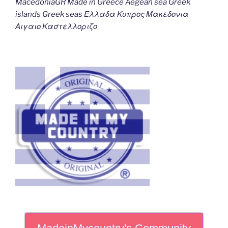
MacedoniaGR Made in Greece Aegean sea Greek
islands Greek seas Ελλαδα Κυπρος Μακεδονια
Αιγαιο Καστελλοριζο