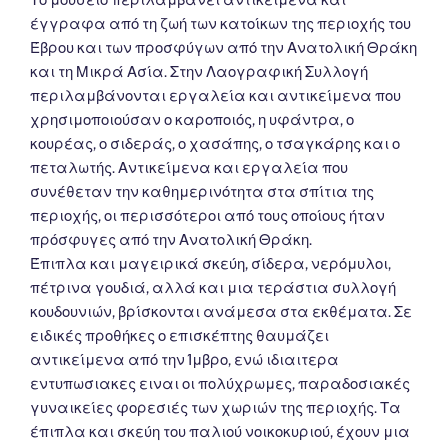
έγγραφα από τη ζωή των κατοίκων της περιοχής του
Έβρου και των προσφύγων από την Ανατολική Θράκη
και τη Μικρά Ασία. Στην Λαογραφική Συλλογή
περιλαμβάνονται εργαλεία και αντικείμενα που
χρησιμοποιούσαν ο καροποιός, η υφάντρα, ο
κουρέας, ο σιδεράς, ο χασάπης, ο τσαγκάρης και ο
πεταλωτής. Αντικείμενα και εργαλεία που
συνέθεταν την καθημερινότητα στα σπίτια της
περιοχής, οι περισσότεροι από τους οποίους ήταν
πρόσφυγες από την Ανατολική Θράκη.
Έπιπλα και μαγειρικά σκεύη, σίδερα, νερόμυλοι,
πέτρινα γουδιά, αλλά και μια τεράστια συλλογή
κουδουνιών, βρίσκονται ανάμεσα στα εκθέματα. Σε
ειδικές προθήκες ο επισκέπτης θαυμάζει
αντικείμενα από την Ίμβρο, ενώ ιδιαιτερα
εντυπωσιακες ειναι οι πολύχρωμες, παραδοσιακές
γυναικείες φορεσιές των χωριών της περιοχής. Τα
έπιπλα και σκεύη του παλιού νοικοκυριού, έχουν μια